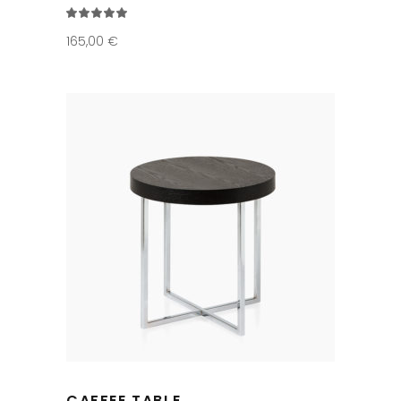
Note
5.00
sur 5
165,00
€
CAFFEE TABLE