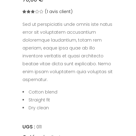
(
1
avis client)
Noté
1
3.00
sur
5
Sed ut perspiciatis unde omnis iste natus
basé
sur
error sit voluptatem accusantium
notation
client
doloremque laudantium, totam rem
aperiam, eaque ipsa quae ab illo
inventore veritatis et quasi architecto
beatae vitae dicta sunt explicabo. Nemo
enim ipsam voluptatem quia voluptas sit
aspernatur.
Cotton blend
Straight fit
Dry clean
UGS :
011