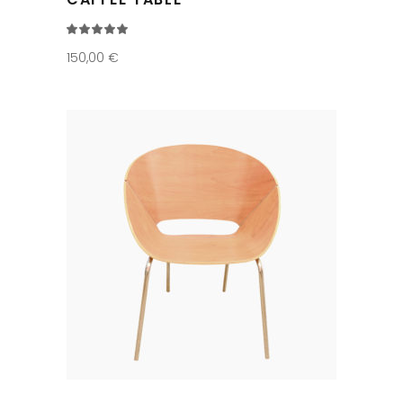
Note
5.00
sur 5
150,00
€