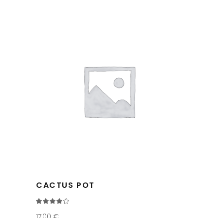
CACTUS POT
Note
4.00
sur
17,00
€