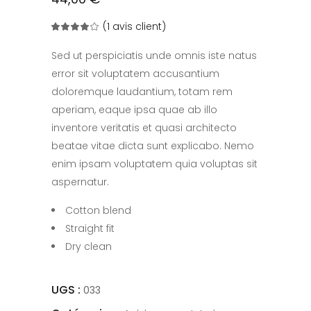
(
1
avis client)
Noté
1
4.00
sur
5
Sed ut perspiciatis unde omnis iste natus
basé
sur
error sit voluptatem accusantium
notation
client
doloremque laudantium, totam rem
aperiam, eaque ipsa quae ab illo
inventore veritatis et quasi architecto
beatae vitae dicta sunt explicabo. Nemo
enim ipsam voluptatem quia voluptas sit
aspernatur.
Cotton blend
Straight fit
Dry clean
UGS :
033