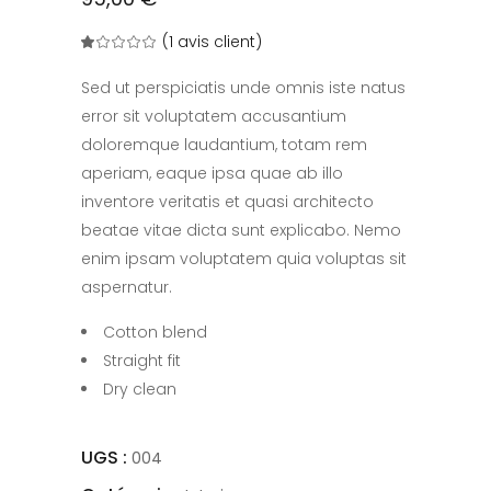
(
1
avis client)
Noté
1
1.00
sur
5
Sed ut perspiciatis unde omnis iste natus
basé
sur
error sit voluptatem accusantium
notation
client
doloremque laudantium, totam rem
aperiam, eaque ipsa quae ab illo
inventore veritatis et quasi architecto
beatae vitae dicta sunt explicabo. Nemo
enim ipsam voluptatem quia voluptas sit
aspernatur.
Cotton blend
Straight fit
Dry clean
UGS :
004