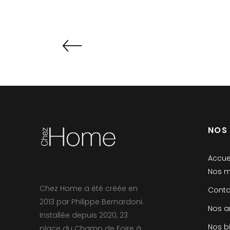
NOS
Accue
Nos m
Chez Home a été créée en
Conta
2013 par Philippe Bernardoni.
Nos a
Installée depuis 2020, 23
Nos b
place du Champ de Foire à