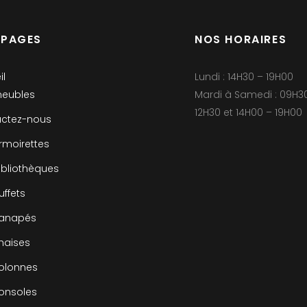
 PAGES
NOS HORAIRES
il
Lundi : 14H30 – 19H00
eubles
Mardi à Samedi : 09H3
12H30 et 14H00 – 19H00
ctez-nous
rmoirettes
ibliothèques
uffets
canapés
haises
olonnes
onsoles