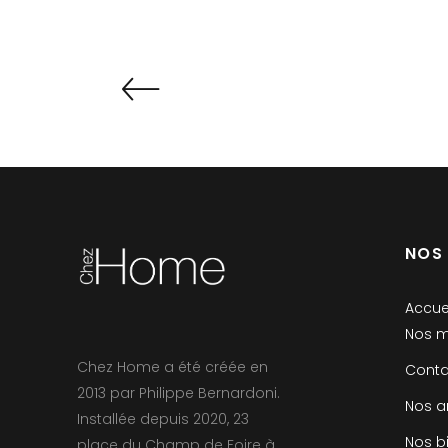
NOS
Accue
Nos m
Chez Home a été créée en
Conta
2013 par Philippe Bernardoni.
Nos a
Installée depuis 2020, 23
Nos b
place du Champ de Foire à